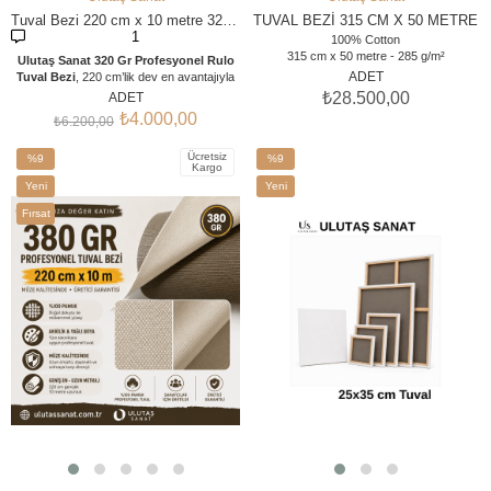
SEPETE EKLE
SEPETE EKLE
Tuval Bezi 220 cm x 10 metre 320 gr
TUVAL BEZİ 315 CM X 50 METRE
1
100% Cotton
315 cm x 50 metre - 285 g/m²
Ulutaş Sanat 320 Gr Profesyonel Rulo
ADET
Tuval Bezi
, 220 cm’lik dev en avantajıyla
büyük ölçekli projelerinizde ek yeri ve fire
₺28.500,00
ADET
sorununu ortadan kaldırır. 3 kat asitsiz
₺4.000,00
₺6.200,00
gesso astarlı, çatlamayan esnek
dokusuyla yağlı boya ve akrilik
Ücretsiz
çalışmalarınız için kusursuz bir zemin
%9
%9
Kargo
sunar. İhtiyacınıza uygun
5m, 10m, 20m,
İndirim
İndirim
Yeni
Yeni
30m ve 40m
uzunluk varyasyonlarıyla,
%9İndirim
%9İndirim
doğrudan imalatçı kalitesi ve güvencesiyle
Ürün
Ürün
Fırsat
hemen sipariş verin! "Bu ürün
5 metre, 10
Ürünü
metre, 20 metre, 30 metre ve 40 metre
metraj seçenekleriyle aynı sayfa üzerinden
sipariş verilebilir."