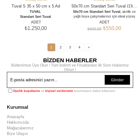
SEPETE EKLE
SEPETE EKLE
Tuval S 35 x 50 cm x 5 Ad
50x70 cm Standart Seri Tuval (1'li, 5'li, 10'lu, 25'li, 50'li Paketler)
TUVAL
50x70 cm Standart Seri Tuval
, akrilik ve
yağlı boya çalışmalarınız için ideal yüzey
Standart Seri Tuval
dokusu ve fırınlanmış dayanıklı ahşap
Tuval S 35 x 50 cm x 5 Ad
ADET
ADET
şasisiyle öne çıkar. Özel Gesso astarı
₺1.250,00
₺550,00
₺600,00
sayesinde boyayı emmez, renklerin
canlılığını korur. Atölye, kurs ve toplu
ihtiyaçlarınız için
1'li, 5'li, 10'lu, 25'li ve
50'li avantaj paket
seçenekleriyle
1
2
3
4
>
sunulmaktadır. Paketi açıp hemen
boyamaya başlayabilirsiniz.
BİZDEN HABERLER
Bültenimize Üye Olun ! Tüm İndirim ve Fırsatlardan İlk Sizin Haberiniz
Olsun !
Gönder
Üyelik koşullarını
ve
kişisel verilerimin
korunmasını kabul ediyorum.
Kurumsal
Anasayfa
Hakkımızda
Mağazalarımız
Bize Ulaşın