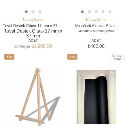
Ulutaş Sanat
Ulutaş Sanat
SEPETE EKLE
SEPETE EKLE
Tuval Destek Çıtası 17 mm x 37 mm
Masaüstü Akrobat Şövale
Tuval Destek Çıtası 17 mm x
Masaüstü Akrobat Şövale
37 mm
Şase Destek Çıtası 20 adet
ADET
ADET
2,5 metre boy
₺1.900,00
₺400,00
₺3.250,00
Ücretsiz
Yeni
Fırsat
Kargo
Ürün
Ürünü