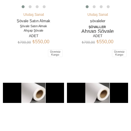
Ulutaş Sanat
Ulutaş Sanat
SEPETE EKLE
SEPETE EKLE
Şövale Satın Almak
şövaleler
Şövale Satın Almak
ŞÖVALLER
Ahşap Şövale
Ahşap Şövale
Şövale Fiyat
ADET
ADET
Şövale Fiyat
Şövale Ladin
₺550,00
₺550,00
₺700,00
₺700,00
Ücretsiz
Ücretsiz
Kargo
Kargo