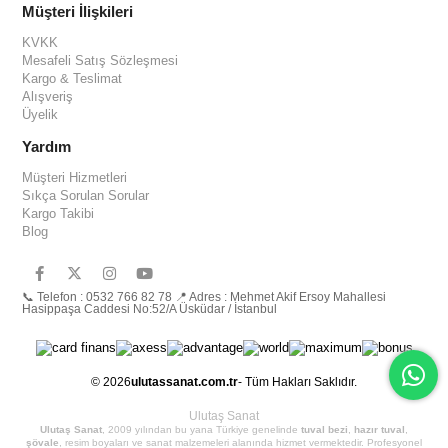
Müşteri İlişkileri
KVKK
Mesafeli Satış Sözleşmesi
Kargo & Teslimat
Alışveriş
Üyelik
Yardım
Müşteri Hizmetleri
Sıkça Sorulan Sorular
Kargo Takibi
Blog
📞 Telefon : 0532 766 82 78 📍 Adres : Mehmet Akif Ersoy Mahallesi
Hasippaşa Caddesi No:52/A Üsküdar / İstanbul
© 2026
ulutassanat.com.tr
- Tüm Hakları Saklıdır.
Ulutaş Sanat
Ulutaş Sanat
, 2009 yılından bu yana Türkiye genelinde
tuval bezi
,
hazır tuval
,
şövale
, resim boyaları ve sanat malzemeleri alanında hizmet vermektedir. Profesyonel