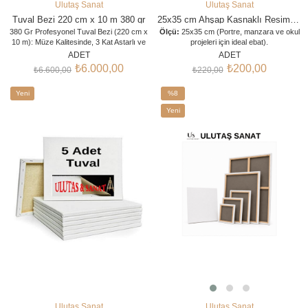
Ulutaş Sanat
Ulutaş Sanat
SEPETE EKLE
SEPETE EKLE
Tuval Bezi 220 cm x 10 m 380 gr
25x35 cm Ahşap Kasnaklı Resim Tuvali
380 Gr Profesyonel Tuval Bezi (220 cm x
Ölçü:
25x35 cm (Portre, manzara ve okul
10 m): Müze Kalitesinde, 3 Kat Astarlı ve
projeleri için ideal ebat).
Çatlama Yapmayan Üst Segment Rulo.
Astarlı ve Hazır Yüzey:
Özel gesso astar
ADET
ADET
Doğrudan İmalatçı Garantisiyle!
kaplaması sayesinde boyayı mükemmel
₺6.000,00
₺200,00
₺6.600,00
₺220,00
tutar, ekstra işlem gerektirmeden doğrudan
boyamaya uygundur.
Yeni
Sağlam Ahşap Kasnak:
%8
Fırınlanmış
ahşap şasisi sayesinde zamanla eğilme,
Ürün
İndirim
Yeni
bükülme veya deformasyon yapmaz.
%8İndirim
Arka Zımbalı Tasarım:
Ürün
Bez arka kısımdan
gerilip zımbalanmıştır; yan kenarları da
boyanarak çerçevesiz şık bir kullanım
sunar.
Geniş Boya Uyumluluğu:
Akrilik, yağlı
boya, guaj ve hobi boyama tekniklerinin
tamamıyla %100 uyumludur.
Ulutaş Sanat
Ulutaş Sanat