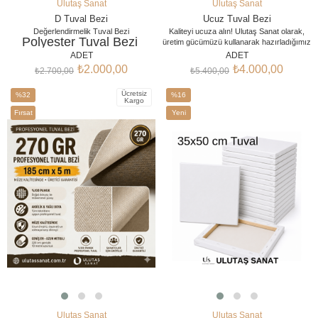
Ulutaş Sanat
Ulutaş Sanat
SEPETE EKLE
SEPETE EKLE
D Tuval Bezi
Ucuz Tuval Bezi
Değerlendirmelik Tuval Bezi
Kaliteyi ucuza alın! Ulutaş Sanat olarak,
Polyester Tuval Bezi
üretim gücümüzü kullanarak hazırladığımız
ekonomik tuval bezi koleksiyonumuzla,
152 cm x 10 Metre Rulo
ADET
ADET
sanat eğitimini ve hobi çalışmalarını
Tuval Bezi
₺2.000,00
₺4.000,00
₺2.700,00
₺5.400,00
destekliyoruz. Kurslar, öğrenciler ve seri
Tuval Kumaşı
üretim yapan atölyeler için en uygun fiyatlı
Astarlı Tuval Bezi
Ücretsiz
%32
%16
rulo tuval çözümleri burada.
Kanvas Bezi
Kargo
Tuval Kumaşı Fiyatları
İndirim
İndirim
Fırsat
Yeni
Tuval Bezi Kumaşı
%32İndirim
%16İndirim
Ürünü
Ürün
Ulutaş Sanat
Ulutaş Sanat