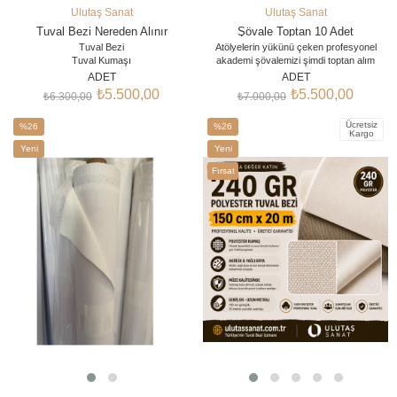
Ulutaş Sanat
Ulutaş Sanat
SEPETE EKLE
SEPETE EKLE
Tuval Bezi Nereden Alınır
Şövale Toptan 10 Adet
Tuval Bezi
Atölyelerin yükünü çeken profesyonel
Tuval Kumaşı
akademi şövalemizi şimdi toptan alım
Astarlı Tuval Bezi
avantajıyla sunuyoruz. Kurumsal
ADET
ADET
Kanvas Bezi
ihtiyaçlarınız, sanat kurslarınız ve bayi
₺5.500,00
₺5.500,00
₺6.300,00
₺7.000,00
Tuval Kumaşı Fiyatları
satışlarınız için en dayanıklı iskelet yapısı,
Tuval Bezi Kumaşı
en uygun imalatçı fiyatlarıyla Ulutaş Sanat
Ücretsiz
%26
Tuval Bezi 10 Metre
%26
stoklarında
Kargo
İndirim
İndirim
Yeni
Yeni
%26İndirim
%26İndirim
Ürün
Ürün
Fırsat
Ürünü