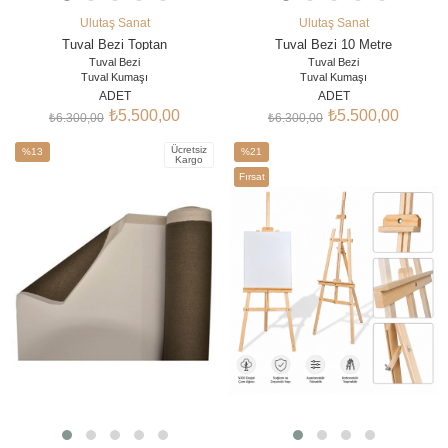
Ulutaş Sanat
Ulutaş Sanat
SEPETE EKLE
SEPETE EKLE
Tuval Bezi Toptan
Tuval Bezi 10 Metre
Tuval Bezi
Tuval Bezi
Tuval Kumaşı
Tuval Kumaşı
Astarlı Tuval Bezi
Astarlı Tuval Bezi
ADET
ADET
Kanvas Bezi
Kanvas Bezi
₺5.500,00
₺5.500,00
₺6.300,00
₺6.300,00
Tuval Kumaşı Fiyatları
Tuval Kumaşı Fiyatları
Tuval Bezi Kumaşı
Tuval Bezi Kumaşı
Ücretsiz
%13
%21
Kargo
İndirim
İndirim
Fırsat
%13İndirim
%21İndirim
Ürünü