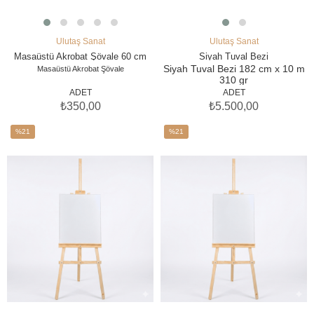
Ulutaş Sanat
Ulutaş Sanat
SEPETE EKLE
SEPETE EKLE
Masaüstü Akrobat Şövale 60 cm
Siyah Tuval Bezi
Siyah Tuval Bezi 182 cm x 10 m
Masaüstü Akrobat Şövale
310 gr
Siyah Tuval Bezi | Profesyonel
ADET
ADET
Resim Tuvali Fiyatları
₺350,00
₺5.500,00
✔️ 300-320 gr İnce
doku, profesyonel
%21
%21
✔️ Boya emilimini dengeler
İndirim
İndirim
✔️ Çatlama ve akma yapmaz
✔️ Büyük boy çalışmalar için
%21İndirim
%21İndirim
ideal
✔️ Toptan alıma uygun
canvas cloth art roll black