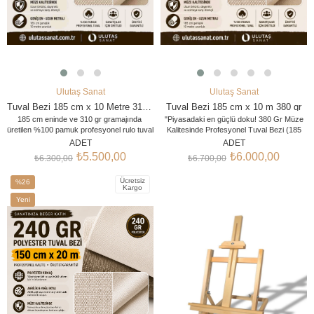
Ulutaş Sanat
Ulutaş Sanat
SEPETE EKLE
SEPETE EKLE
Tuval Bezi 185 cm x 10 Metre 310 gr
Tuval Bezi 185 cm x 10 m 380 gr
185 cm eninde ve 310 gr gramajında ​​
"Piyasadaki en güçlü doku! 380 Gr Müze
üretilen %100 pamuk profesyonel rulo tuval
Kalitesinde Profesyonel Tuval Bezi (185
bezi; yoğun doku, astarlı veriler ve yüksek
cm x 10 m), sadece Ulutaş Sanat
ADET
ADET
stoklarla kullanıcılar, atölyeler ve eğitim
tarafından üretilen özel bir seridir. Yağlı
₺5.500,00
₺6.000,00
₺6.300,00
₺6.700,00
kurumları için güvenilir bir çalışma zemini
boya ve akrilikte maksimum performans
sunar. Akrilik ve yağlı boya uygulamalarına
arayan usta sanatçılar için tasarlandı."
Ücretsiz
uygun olan ürün, ihtiyacınıza göre 5 metre,
%26
Kargo
10 metre ve 20 metre metraj
İndirim
Yeni
seçenekleriyle sunulmaktadır.
%26İndirim
Ürün