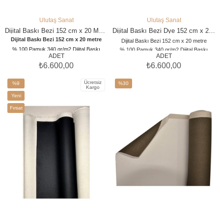
Ulutaş Sanat
Ulutaş Sanat
SEPETE EKLE
SEPETE EKLE
Dijital Baskı Bezi 152 cm x 20 Metre
Dijital Baskı Bezi Dye 152 cm x 20 m
Dijital Baskı Bezi 152 cm x 20 metre
Dijital Baskı Bezi 152 cm x 20 metre
% 100 Pamuk 340 gr/m2 Dijital Baskı
% 100 Pamuk 340 gr/m2 Dijital Baskı
ADET
ADET
Canvası %100 Cotton
Canvası %100 Cotton
₺6.600,00
₺6.600,00
Dye Mürekkebe Uygun Parlak Kanvas
Dijital Tuval Bezi
Baskı Bezi
Ücretsiz
%9
%30
Kargo
İndirim
İndirim
Yeni
%9İndirim
%30İndirim
Ürün
Fırsat
Ürünü