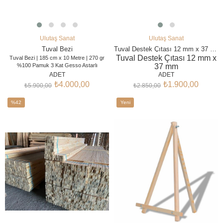
Ulutaş Sanat
Ulutaş Sanat
SEPETE EKLE
SEPETE EKLE
Tuval Bezi
Tuval Destek Çıtası 12 mm x 37 mm
Tuval Destek Çıtası 12 mm x
Tuval Bezi | 185 cm x 10 Metre | 270 gr
%100 Pamuk 3 Kat Gesso Astarlı
37 mm
185 cm x 10 metre 270 gr %100 pamuk
Şase Destek Çıtası 24 adet
ADET
ADET
tuval bezi
, profesyonel ressamlar, sanat
2,5 metre boy
₺4.000,00
₺1.900,00
₺5.900,00
₺2.850,00
atölyeleri, güzel sanatlar öğrencileri ve
tuval üreticileri için geliştirilmiş kaliteli bir
resim yüzeyidir. 3 kat gesso astarlı yapısı
%42
Yeni
sayesinde kullanıma hazırdır. Yağlı boya,
İndirim
Ürün
akrilik boya ve farklı resim teknikleri için
%42İndirim
ideal kullanım sunar.