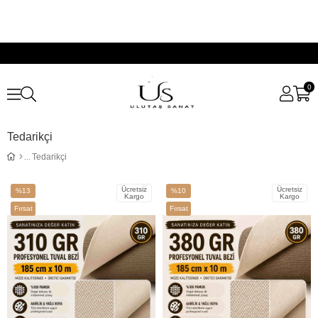
0
Tedarikçi
Tedarikçi
Ücretsiz
Ücretsiz
%13
%10
Kargo
Kargo
İndirim
İndirim
Fırsat
Fırsat
%13İndirim
%10İndirim
Ürünü
Ürünü