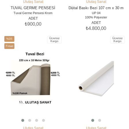
Ulutaş Sanat
Ulutaş Sanat
SEPETE EKLE
SEPETE EKLE
TUVAL GERME PENSESİ
Dijital Baskı Bezi 107 cm x 30 m
Tuval Germe Pensesi Krom
UP 04
100% Polyester
ADET
Standart Ölçüler:
ADET
₺900,00
107 cm x 30 mt - 240 g/m²
₺4.800,00
2
Gramaj: 240,00 gr/m
Baskı:Latex-Pigment-UV
Ücretsiz
Ücretsiz
%35
Kumaş İçeriği: 100% Polyester
Kargo
Kargo
Kullanım Alanı: Sanatsal Uygulamalar /
İndirim
Fırsat
Çerçeveli Uygulamalar / İç Mekan
%35İndirim
Ürünü
Dekorasyon
Ulutaş Sanat
Ulutaş Sanat