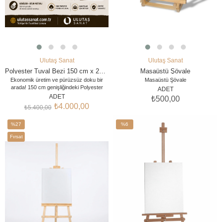
Ulutaş Sanat
Ulutaş Sanat
SEPETE EKLE
SEPETE EKLE
Polyester Tuval Bezi 150 cm x 20 m
Masaüstü Şövale
Ekonomik üretim ve pürüzsüz doku bir
Masaüstü Şövale
arada! 150 cm genişliğindeki Polyester
ADET
Tuval Bezimiz, özellikle dijital baskı, seri
ADET
₺500,00
üretim tablolar ve hobi çalışmaları için
₺4.000,00
₺5.400,00
tasarlanmış, bütçe dostu bir fiyat-
performans ürünüdür. 20 metrelik rulo
%27
avantajıyla maliyetlerinizi düşürün
%6
İndirim
İndirim
Fırsat
%27İndirim
%6İndirim
Ürünü