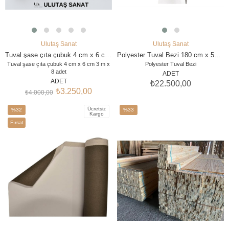
Ulutaş Sanat
Ulutaş Sanat
SEPETE EKLE
SEPETE EKLE
Tuval şase çıta çubuk 4 cm x 6 cm 3 m x 8 adet
Polyester Tuval Bezi 180 cm x 50 m
Tuval şase çıta çubuk 4 cm x 6 cm 3 m x
Polyester Tuval Bezi
8 adet
ADET
Tuval Çıtası 38×58 mm Ahşap Şase –
ADET
₺22.500,00
Kanvas Çıtası Kasnak Çıtası
₺3.250,00
₺4.000,00
Ücretsiz
%32
%33
Kargo
İndirim
İndirim
Fırsat
%32İndirim
%33İndirim
Ürünü