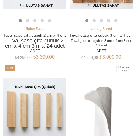
Ulutaş Sanat
Ulutaş Sanat
SEPETE EKLE
SEPETE EKLE
Tuval şase çıta çubuk 2 cm x 4 cm 3 m x 24 adet
Tuval şase çıta çubuk 3 cm x 4 cm 3 m x 16 adet
Tuval şase çıta çubuk 2
Tuval şase çıta çubuk 3 cm x 4 cm 3 m x
cm x 4 cm 3 m x 24 adet
16 adet
Tuval Çıtası Duble 27×37 mm Ahşap Şase
Tuval Çıtası 18×38 mm
ADET
ADET
– Kanvas Çıtası Kasnak Çıtası
Ahşap Şase – Kanvas Çıtası
₺3.300,00
₺3.000,00
₺4.250,00
₺4.250,00
Kasnak Çıtası
Ücretsiz
%19
Kargo
İndirim
%19İndirim