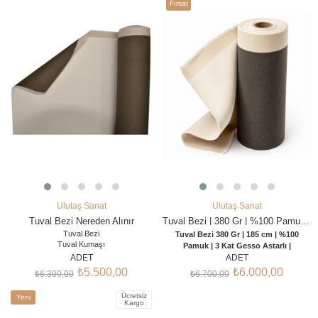
Fırsat
%13İndirim
%10İndirim
Ürünü
Ulutaş Sanat
Ulutaş Sanat
SEPETE EKLE
SEPETE EKLE
Tuval Bezi Nereden Alınır
Tuval Bezi | 380 Gr | %100 Pamuk | 185 cm x 10 Metre | 3 Kat Gesso Astarlı
Tuval Bezi
Tuval Bezi 380 Gr | 185 cm | %100
Tuval Kumaşı
Pamuk | 3 Kat Gesso Astarlı |
Astarlı Tuval Bezi
ADET
Profesyonel Müze Kalitesi | 5 m - 10 m -
ADET
Kanvas Bezi
20 m
₺5.500,00
₺6.000,00
₺6.300,00
₺6.700,00
Tuval Kumaşı Fiyatları
Tuval Bezi 380 Gr
, profesyonel ressamlar,
Tuval Bezi Kumaşı
güzel sanatlar öğrencileri, atölyeler ve
Ücretsiz
Yeni
Tuval Bezi 10 Metre
sanat üreticileri için geliştirilmiş yüksek
Kargo
kaliteli bir tuval bezidir.
%100 pamuk
Ürün