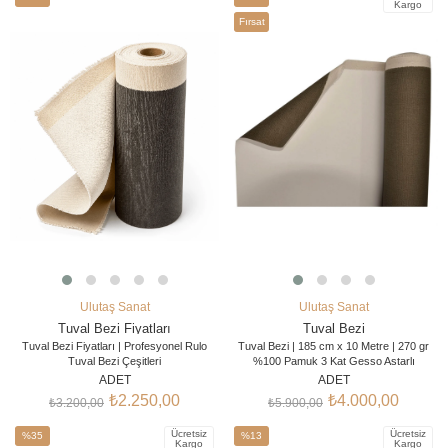
Kargo
İndirim
İndirim
Fırsat
%30İndirim
%32İndirim
Ürünü
Ulutaş Sanat
Ulutaş Sanat
SEPETE EKLE
SEPETE EKLE
Tuval Bezi Fiyatları
Tuval Bezi
Tuval Bezi Fiyatları | Profesyonel Rulo
Tuval Bezi | 185 cm x 10 Metre | 270 gr
Tuval Bezi Çeşitleri
%100 Pamuk 3 Kat Gesso Astarlı
Ulutaş Sanat olarak profesyonel ressamlar,
185 cm x 10 metre 270 gr %100 pamuk
ADET
ADET
sanat atölyeleri, güzel sanatlar öğrencileri
tuval bezi
, profesyonel ressamlar, sanat
₺2.250,00
₺4.000,00
₺3.200,00
₺5.900,00
ve eğitim kurumları için kaliteli
tuval bezi
atölyeleri, güzel sanatlar öğrencileri ve
seçenekleri
sunuyoruz.
Tuval bezi
tuval üreticileri için geliştirilmiş kaliteli bir
Ücretsiz
Ücretsiz
fiyatları
%35
; ürünün gramajına, kumaş türüne,
resim yüzeyidir. 3 kat gesso astarlı yapısı
%13
Kargo
Kargo