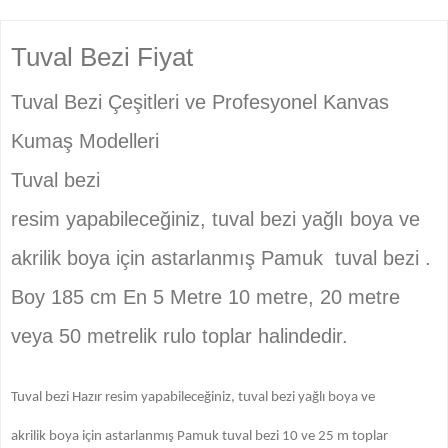
ideal
✔️ 155 cm en – 20 metre rulo
✔️ Toptan alıma uygun
canvas cloth art roll black
Tuval Bezi Fiyat
Tuval Bezi Çeşitleri ve Profesyonel Kanvas
Kumaş Modelleri
Tuval bezi
resim yapabileceğiniz, tuval bezi yağlı boya ve
akrilik boya için astarlanmış Pamuk tuval bezi .
Boy 185 cm En 5 Metre 10 metre, 20 metre
veya 50 metrelik rulo toplar halindedir.
Tuval bezi Hazır resim yapabileceğiniz, tuval bezi yağlı boya ve
akrilik boya için astarlanmış Pamuk tuval bezi 10 ve 25 m toplar