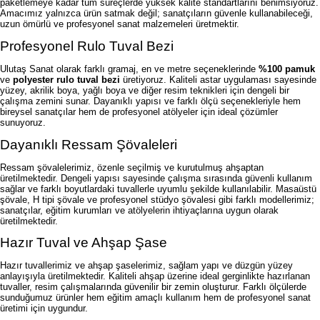
paketlemeye kadar tüm süreçlerde yüksek kalite standartlarını benimsiyoruz.
Amacımız yalnızca ürün satmak değil; sanatçıların güvenle kullanabileceği,
uzun ömürlü ve profesyonel sanat malzemeleri üretmektir.
Profesyonel Rulo Tuval Bezi
Ulutaş Sanat olarak farklı gramaj, en ve metre seçeneklerinde
%100 pamuk
ve
polyester rulo tuval bezi
üretiyoruz. Kaliteli astar uygulaması sayesinde
yüzey, akrilik boya, yağlı boya ve diğer resim teknikleri için dengeli bir
çalışma zemini sunar. Dayanıklı yapısı ve farklı ölçü seçenekleriyle hem
bireysel sanatçılar hem de profesyonel atölyeler için ideal çözümler
sunuyoruz.
Dayanıklı Ressam Şövaleleri
Ressam şövalelerimiz, özenle seçilmiş ve kurutulmuş ahşaptan
üretilmektedir. Dengeli yapısı sayesinde çalışma sırasında güvenli kullanım
sağlar ve farklı boyutlardaki tuvallerle uyumlu şekilde kullanılabilir. Masaüstü
şövale, H tipi şövale ve profesyonel stüdyo şövalesi gibi farklı modellerimiz;
sanatçılar, eğitim kurumları ve atölyelerin ihtiyaçlarına uygun olarak
üretilmektedir.
Hazır Tuval ve Ahşap Şase
Hazır tuvallerimiz ve ahşap şaselerimiz, sağlam yapı ve düzgün yüzey
anlayışıyla üretilmektedir. Kaliteli ahşap üzerine ideal gerginlikte hazırlanan
tuvaller, resim çalışmalarında güvenilir bir zemin oluşturur. Farklı ölçülerde
sunduğumuz ürünler hem eğitim amaçlı kullanım hem de profesyonel sanat
üretimi için uygundur.