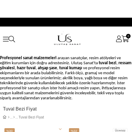
0
Profesyonel sanat malzemeleri
arayan sanatçılar, resim atölyeleri ve
eğitim kurumları için doğru adrestesiniz. Ulutaş Sanat'ta
tuval bezi
,
ressam
şövalesi
,
hazır tuval
,
ahşap şase
,
tuval kumaşı
ve profesyonel resim
ekipmanlarını bir arada bulabilirsiniz. Farklı ölçü, gramaj ve model
seçenekleriyle sunulan ürünlerimiz; akrilik boya, yağlı boya ve diğer resim
tekniklerinde güvenle kullanılabilecek şekilde özenle hazırlanmıştır. İster
profesyonel bir sanatçı olun ister hobi amaçlı resim yapın, ihtiyaçlarınıza
uygun kaliteli sanat malzemelerini güvenle inceleyebilir, tekli veya toplu
sipariş avantajlarından yararlanabilirsiniz.
Tuval Bezi Fiyat
Tuval Bezi Fiyat
Ücretsiz
%30
%32