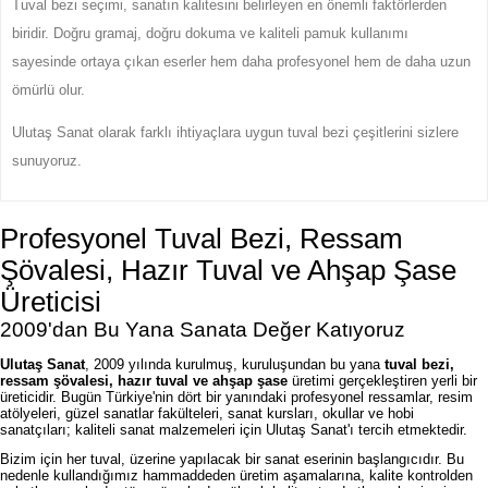
Tuval bezi seçimi, sanatın kalitesini belirleyen en önemli faktörlerden
biridir. Doğru gramaj, doğru dokuma ve kaliteli pamuk kullanımı
sayesinde ortaya çıkan eserler hem daha profesyonel hem de daha uzun
ömürlü olur.
Ulutaş Sanat olarak farklı ihtiyaçlara uygun tuval bezi çeşitlerini sizlere
sunuyoruz.
Profesyonel Tuval Bezi, Ressam
Şövalesi, Hazır Tuval ve Ahşap Şase
Üreticisi
2009'dan Bu Yana Sanata Değer Katıyoruz
Ulutaş Sanat
, 2009 yılında kurulmuş, kuruluşundan bu yana
tuval bezi,
ressam şövalesi, hazır tuval ve ahşap şase
üretimi gerçekleştiren yerli bir
üreticidir. Bugün Türkiye'nin dört bir yanındaki profesyonel ressamlar, resim
atölyeleri, güzel sanatlar fakülteleri, sanat kursları, okullar ve hobi
sanatçıları; kaliteli sanat malzemeleri için Ulutaş Sanat'ı tercih etmektedir.
Bizim için her tuval, üzerine yapılacak bir sanat eserinin başlangıcıdır. Bu
nedenle kullandığımız hammaddeden üretim aşamalarına, kalite kontrolden