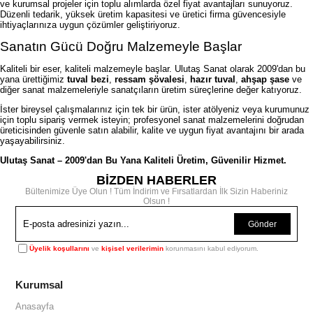
ve kurumsal projeler için toplu alımlarda özel fiyat avantajları sunuyoruz.
Düzenli tedarik, yüksek üretim kapasitesi ve üretici firma güvencesiyle
ihtiyaçlarınıza uygun çözümler geliştiriyoruz.
Sanatın Gücü Doğru Malzemeyle Başlar
Kaliteli bir eser, kaliteli malzemeyle başlar. Ulutaş Sanat olarak 2009'dan bu
yana ürettiğimiz
tuval bezi
,
ressam şövalesi
,
hazır tuval
,
ahşap şase
ve
diğer sanat malzemeleriyle sanatçıların üretim süreçlerine değer katıyoruz.
İster bireysel çalışmalarınız için tek bir ürün, ister atölyeniz veya kurumunuz
için toplu sipariş vermek isteyin; profesyonel sanat malzemelerini doğrudan
üreticisinden güvenle satın alabilir, kalite ve uygun fiyat avantajını bir arada
yaşayabilirsiniz.
Ulutaş Sanat – 2009'dan Bu Yana Kaliteli Üretim, Güvenilir Hizmet.
BİZDEN HABERLER
Bültenimize Üye Olun ! Tüm İndirim ve Fırsatlardan İlk Sizin Haberiniz
Olsun !
Gönder
Üyelik koşullarını
ve
kişisel verilerimin
korunmasını kabul ediyorum.
Kurumsal
Anasayfa