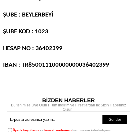
ŞUBE : BEYLERBEYİ
ŞUBE KOD : 1023
HESAP NO : 36402399
IBAN : TR850011100000000036402399
BİZDEN HABERLER
Bültenimize Üye Olun ! Tüm İndirim ve Fırsatlardan İlk Sizin Haberiniz
Olsun !
Gönder
Üyelik koşullarını
ve
kişisel verilerimin
korunmasını kabul ediyorum.