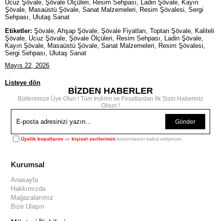
Ucuz Şövale, Şövale Ölçüleri, Resim Sehpası, Ladin Şövale, Kayın
Şövale, Masaüstü Şövale, Sanat Malzemeleri, Resim Şövalesi, Sergi
Sehpası, Ulutaş Sanat
Etiketler:
Şövale, Ahşap Şövale, Şövale Fiyatları, Toptan Şövale, Kaliteli
Şövale, Ucuz Şövale, Şövale Ölçüleri, Resim Sehpası, Ladin Şövale,
Kayın Şövale, Masaüstü Şövale, Sanat Malzemeleri, Resim Şövalesi,
Sergi Sehpası, Ulutaş Sanat
Mayıs 22, 2026
Listeye dön
BİZDEN HABERLER
Bültenimize Üye Olun ! Tüm İndirim ve Fırsatlardan İlk Sizin Haberiniz
Olsun !
Gönder
Üyelik koşullarını
ve
kişisel verilerimin
korunmasını kabul ediyorum.
Kurumsal
Anasayfa
Hakkımızda
Mağazalarımız
Bize Ulaşın