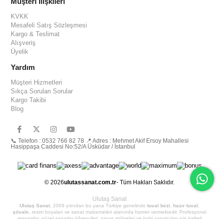
Müşteri İlişkileri
KVKK
Mesafeli Satış Sözleşmesi
Kargo & Teslimat
Alışveriş
Üyelik
Yardım
Müşteri Hizmetleri
Sıkça Sorulan Sorular
Kargo Takibi
Blog
📞 Telefon : 0532 766 82 78 📍 Adres : Mehmet Akif Ersoy Mahallesi
Hasippaşa Caddesi No:52/A Üsküdar / İstanbul
© 2026
ulutassanat.com.tr
- Tüm Hakları Saklıdır.
Ulutaş Sanat
Ulutaş Sanat
, 2009 yılından bu yana Türkiye genelinde
tuval bezi
,
hazır tuval
,
şövale
, resim boyaları ve sanat malzemeleri alanında hizmet vermektedir. Profesyonel
ressamlar, güzel sanatlar öğrencileri, sanat atölyeleri ve hobi sanatçıları için kaliteli