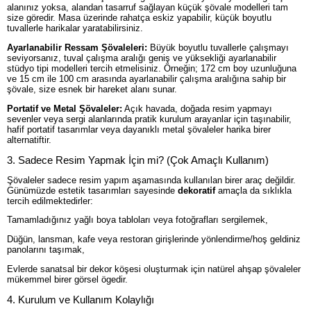
alanınız yoksa, alandan tasarruf sağlayan küçük şövale modelleri tam
size göredir. Masa üzerinde rahatça eskiz yapabilir, küçük boyutlu
tuvallerle harikalar yaratabilirsiniz.
Ayarlanabilir Ressam Şövaleleri:
Büyük boyutlu tuvallerle çalışmayı
seviyorsanız, tuval çalışma aralığı geniş ve yüksekliği ayarlanabilir
stüdyo tipi modelleri tercih etmelisiniz. Örneğin; 172 cm boy uzunluğuna
ve 15 cm ile 100 cm arasında ayarlanabilir çalışma aralığına sahip bir
şövale, size esnek bir hareket alanı sunar.
Portatif ve Metal Şövaleler:
Açık havada, doğada resim yapmayı
sevenler veya sergi alanlarında pratik kurulum arayanlar için taşınabilir,
hafif portatif tasarımlar veya dayanıklı metal şövaleler harika birer
alternatiftir.
3. Sadece Resim Yapmak İçin mi? (Çok Amaçlı Kullanım)
Şövaleler sadece resim yapım aşamasında kullanılan birer araç değildir.
Günümüzde estetik tasarımları sayesinde
dekoratif
amaçla da sıklıkla
tercih edilmektedirler:
Tamamladığınız yağlı boya tabloları veya fotoğrafları sergilemek,
Düğün, lansman, kafe veya restoran girişlerinde yönlendirme/hoş geldiniz
panolarını taşımak,
Evlerde sanatsal bir dekor köşesi oluşturmak için natürel ahşap şövaleler
mükemmel birer görsel ögedir.
4. Kurulum ve Kullanım Kolaylığı