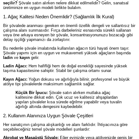
seçilir?
Şövale satın alırken nelere dikkat edilmelidir? Gelin, sanatsal
üretiminize en uygun modeli birlikte bulalım.
1. Ağaç Kalitesi Neden Önemlidir? (Sağlamlık İlk Kural)
Bir şövalede aranması gereken en önemli özellik dengeli ve sallantısız bir
çalışma alanı sunmasıdır. Fırça darbeleriniz esnasında sürekli sallanan
veya öne arkaya esneyen bir şövale, konsantrasyonunuzu bozacağı gibi
detay işçiliği yapmanızı da zorlaştırır.
Bu nedenle şövale imalatında kullanılan ağacın türü hayati önem taşır.
Şövale yapımı için en uygun ve mukavemeti yüksek ağaçların başında
ladin
ve
kayın
gelir.
Ladin Ağacı:
Hem hafifliği hem de doğal esnekliği sayesinde yüksek
taşıma kapasitesine sahiptir. Stabil bir çalışma ortamı sunar.
Kayın Ağacı:
Yoğun dokusu ve ağırlığıyla bilinir, profesyonel ve büyük
atölye tipi şövalelerde maksimum sağlamlık sağlar.
Küçük Bir İpucu:
Şövale satın alırken mutlaka ağaç
kalitesine dikkat edin. Çok ucuz ve kalitesiz ahşaplardan
yapılan şövaleler kısa sürede eğrilme yapabilir veya tuvalin
ağırlığı altında dengesini kaybedebilir.
2. Kullanım Alanınıza Uygun Şövale Çeşitleri
Her sanatçının çalışma alışkanlığı ve alanı farklıdır. İhtiyacınıza göre
seçebileceğiniz temel şövale modelleri şunlardır:
Akrobat ve Masaüstü Şövale:
Eğer evinizde veya atölyenizde geniş bir