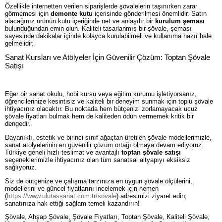
Özellikle internetten verilen siparişlerde şövalelerin taşınırken zarar
görmemesi için
demonte kutu
içerisinde gönderilmesi önemlidir. Satın
alacağınız ürünün kutu içeriğinde net ve anlaşılır bir
kurulum şeması
bulunduğundan emin olun. Kaliteli tasarlanmış bir şövale, şeması
sayesinde dakikalar içinde kolayca kurulabilmeli ve kullanıma hazır hale
gelmelidir.
Sanat Kursları ve Atölyeler İçin Güvenilir Çözüm: Toptan Şövale
Satışı
Eğer bir sanat okulu, hobi kursu veya eğitim kurumu işletiyorsanız,
öğrencilerinize kesintisiz ve kaliteli bir deneyim sunmak için toplu şövale
ihtiyacınız olacaktır. Bu noktada hem bütçenizi zorlamayacak ucuz
şövale fiyatları bulmak hem de kaliteden ödün vermemek kritik bir
dengedir.
Dayanıklı, estetik ve birinci sınıf ağaçtan üretilen şövale modellerimizle,
sanat atölyelerinin en güvenilir çözüm ortağı olmaya devam ediyoruz.
Türkiye geneli hızlı teslimat ve avantajlı
toptan şövale satışı
seçeneklerimizle ihtiyacınız olan tüm sanatsal altyapıyı eksiksiz
sağlıyoruz.
Siz de bütçenize ve çalışma tarzınıza en uygun şövale ölçülerini,
modellerini ve güncel fiyatlarını incelemek için hemen
(
https://www.ulutassanat.com.tr/sovale
) adresimizi ziyaret edin;
sanatınıza hak ettiği sağlam temeli kazandırın!
Şövale, Ahşap Şövale, Şövale Fiyatları, Toptan Şövale, Kaliteli Şövale,