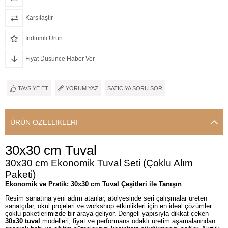
Karşılaştır
İndirimli Ürün
Fiyat Düşünce Haber Ver
TAVSIYE ET
YORUM YAZ
SATICIYA SORU SOR
ÜRÜN ÖZELLIKLERI
30x30 cm Tuval
30x30 cm Ekonomik Tuval Seti (Çoklu Alım
Paketi)
Ekonomik ve Pratik: 30x30 cm Tuval Çeşitleri ile Tanışın
Resim sanatına yeni adım atanlar, atölyesinde seri çalışmalar üreten
sanatçılar, okul projeleri ve workshop etkinlikleri için en ideal çözümler
çoklu paketlerimizde bir araya geliyor. Dengeli yapısıyla dikkat çeken
30x30 tuval
modelleri, fiyat ve performans odaklı üretim aşamalarından