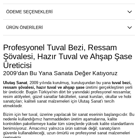
ÖDEME SEÇENEKLERI
ÜRÜN ÖNERILERI
Profesyonel Tuval Bezi, Ressam
Şövalesi, Hazır Tuval ve Ahşap Şase
Üreticisi
2009'dan Bu Yana Sanata Değer Katıyoruz
Ulutaş Sanat
, 2009 yılında kurulmuş, kuruluşundan bu yana
tuval bezi,
ressam şövalesi, hazır tuval ve ahşap şase
üretimi gerçekleştiren yerli
bir üreticidir. Bugün Türkiye'nin dört bir yanındaki profesyonel ressamlar,
resim atölyeleri, güzel sanatlar fakülteleri, sanat kursları, okullar ve hobi
sanatçıları; kaliteli sanat malzemeleri için Ulutaş Sanat'ı tercih
etmektedir.
Bizim için her tuval, üzerine yapılacak bir sanat eserinin başlangıcıdır. Bu
nedenle kullandığımız hammaddeden üretim aşamalarına, kalite
kontrolden paketlemeye kadar tüm süreçlerde yüksek kalite standartlarını
benimsiyoruz. Amacımız yalnızca ürün satmak değil; sanatçıların
güvenle kullanabileceği, uzun ömürlü ve profesyonel sanat malzemeleri
üretmektir.