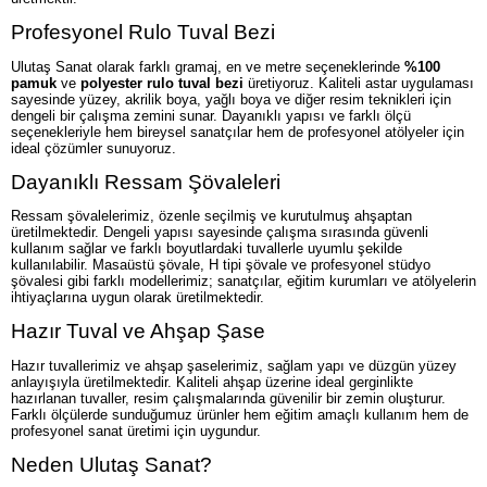
Profesyonel Rulo Tuval Bezi
Ulutaş Sanat olarak farklı gramaj, en ve metre seçeneklerinde
%100
pamuk
ve
polyester rulo tuval bezi
üretiyoruz. Kaliteli astar uygulaması
sayesinde yüzey, akrilik boya, yağlı boya ve diğer resim teknikleri için
dengeli bir çalışma zemini sunar. Dayanıklı yapısı ve farklı ölçü
seçenekleriyle hem bireysel sanatçılar hem de profesyonel atölyeler için
ideal çözümler sunuyoruz.
Dayanıklı Ressam Şövaleleri
Ressam şövalelerimiz, özenle seçilmiş ve kurutulmuş ahşaptan
üretilmektedir. Dengeli yapısı sayesinde çalışma sırasında güvenli
kullanım sağlar ve farklı boyutlardaki tuvallerle uyumlu şekilde
kullanılabilir. Masaüstü şövale, H tipi şövale ve profesyonel stüdyo
şövalesi gibi farklı modellerimiz; sanatçılar, eğitim kurumları ve atölyelerin
ihtiyaçlarına uygun olarak üretilmektedir.
Hazır Tuval ve Ahşap Şase
Hazır tuvallerimiz ve ahşap şaselerimiz, sağlam yapı ve düzgün yüzey
anlayışıyla üretilmektedir. Kaliteli ahşap üzerine ideal gerginlikte
hazırlanan tuvaller, resim çalışmalarında güvenilir bir zemin oluşturur.
Farklı ölçülerde sunduğumuz ürünler hem eğitim amaçlı kullanım hem de
profesyonel sanat üretimi için uygundur.
Neden Ulutaş Sanat?