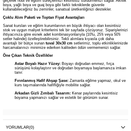
geçerek hobi ve eğitim süreçlerinizi kesintisiz sürdürmenizi sağlar. Akrilik
boya, yağlı boya ve guaj boya gibi farklı tekniklerde güvenle
kullanabileceğiniz bu zeminler, sanatsal üretkenliğinizi destekler.
Çoklu Alım Paketi ve Toptan Fiyat Avantajları
Sanat kursları ve eğitim kurumlarının en büyük ihtiyacı olan kesintisiz
stok ve uygun maliyet kriterlerini tek bir sayfada çözüyoruz. Siparişlerinizi
ihtiyacınıza göre esnek adet kombinasyonlarıyla (10'lu, 25'li veya 50'li
setler halinde) özelleştirebilirsiniz. Tekli alımlara kıyasla çok daha
avantajlı bir bütçe sunan
tuval 30x30 cm
setlerimiz, toplu etkinliklerinizde
harcamalarınızı minimize ederken kaliteden ödün vermemenizi sağlar.
Öne Çıkan Teknik Özellikler
Astar Boyalı Hazır Yüzey:
Boyayı doğrudan emmez, fırça
sürüşünü kolaylaştırır ve doğrudan boyamaya başlamanıza imkan
tanır.
Fırınlanmış Hafif Ahşap Şase:
Zamanla eğilme yapmaz, okul ve
kurs taşımalarında hafifliğiyle mobilite sağlar.
Arkadan Gizli Zımbalı Tasarım:
Kenar paylarında kesintisiz
boyama yapmanızı sağlar ve estetik bir görünüm sunar.
YORUMLAR
(0)