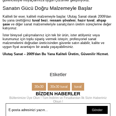
güvencesiyle ihtiyaçlarınıza uygun çözümler geliştiriyoruz.
Sanatın Gücü Doğru Malzemeyle Başlar
Kaliteli bir eser, kaliteli malzemeyle başlar. Ulutaş Sanat olarak 2009'dan
bu yana ürettiğimiz
tuval bezi
,
ressam şövalesi
,
hazır tuval
,
ahşap
şase
ve diğer sanat malzemeleriyle sanatçıların üretim süreçlerine değer
katıyoruz.
İster bireysel çalışmalarınız için tek bir ürün, ister atölyeniz veya
kurumunuz için toplu sipariş vermek isteyin; profesyonel sanat
malzemelerini doğrudan üreticisinden güvenle satın alabilir, kalite ve
uygun fiyat avantajını bir arada yaşayabilirsiniz.
Ulutaş Sanat – 2009'dan Bu Yana Kaliteli Üretim, Güvenilir Hizmet.
Etiketler
30x30
30x30 tuval
tuval
BİZDEN HABERLER
Bültenimize Üye Olun ! Tüm İndirim ve Fırsatlardan İlk Sizin Haberiniz
Olsun !
Gönder