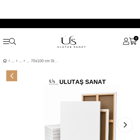
0
70x100 cm Standart Seri Tuval (1'li, 2'li, 4'lü, 10'lu Paketler)