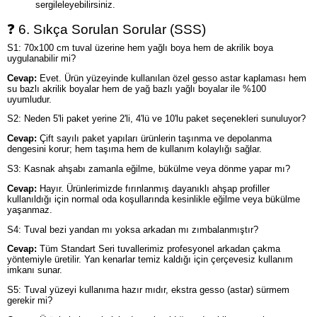
sergileleyebilirsiniz.
❓ 6. Sıkça Sorulan Sorular (SSS)
S1: 70x100 cm tuval üzerine hem yağlı boya hem de akrilik boya
uygulanabilir mi?
Cevap:
Evet. Ürün yüzeyinde kullanılan özel gesso astar kaplaması hem
su bazlı akrilik boyalar hem de yağ bazlı yağlı boyalar ile %100
uyumludur.
S2: Neden 5'li paket yerine 2'li, 4'lü ve 10'lu paket seçenekleri sunuluyor?
Cevap:
Çift sayılı paket yapıları ürünlerin taşınma ve depolanma
dengesini korur; hem taşıma hem de kullanım kolaylığı sağlar.
S3: Kasnak ahşabı zamanla eğilme, bükülme veya dönme yapar mı?
Cevap:
Hayır. Ürünlerimizde fırınlanmış dayanıklı ahşap profiller
kullanıldığı için normal oda koşullarında kesinlikle eğilme veya bükülme
yaşanmaz.
S4: Tuval bezi yandan mı yoksa arkadan mı zımbalanmıştır?
Cevap:
Tüm Standart Seri tuvallerimiz profesyonel arkadan çakma
yöntemiyle üretilir. Yan kenarlar temiz kaldığı için çerçevesiz kullanım
imkanı sunar.
S5: Tuval yüzeyi kullanıma hazır mıdır, ekstra gesso (astar) sürmem
gerekir mi?