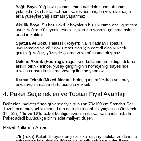
Yağlı Boya:
Yağ bazlı pigmentlerin tuval dokusuna tutunması
yüksektir. Özel astar katmanı sayesinde ahşaba veya kumaşın
arka yüzeyine yağ sızması yaşanmaz.
Akrilik Boya:
Su bazlı akrilik boyaların hızlı kuruma özelliğine tam
uyum sağlar. Yüzeydeki esneklik, kuruma sonrası çatlama riskini
ortadan kaldırır.
Spatula ve Doku Pastası (Rölyef):
Kalın katmanlı spatula
uygulamaları ve ağır doku macunları için gerekli olan yüksek
gerginliği sağlar; yüzeyde çökme veya büzüşme oluşmaz.
Dökme Akrilik (Pouring):
Yoğun sıvı kullanımının olduğu dökme
akrilik tekniklerinde, yüzey gerginliğinin homojenliği sayesinde
tuvalin ortasında birikme veya göllenme yapmaz.
Karma Teknik (Mixed Media):
Kolaj, guaj, mürekkep ve sprey
boya uygulamalarında tutuculuğu yüksektir.
4. Paket Seçenekleri ve Toptan Fiyat Avantajı
Doğrudan imalatçı firma güvencesiyle sunulan 70x100 cm Standart Seri
Tuval, hem bireysel kullanım hem de toplu tedarik ihtiyaçları düşünülerek
1'li
,
2'li
,
4'lü
ve
10'lu
paket konfigürasyonlarıyla satışa sunulmaktadır.
Paket adedi büyüdükçe birim adet maliyeti düşer.
Paket Kullanım Amacı
1'li (Tekli) Paket:
Bireysel projeler, özel sipariş tablolar ve deneme