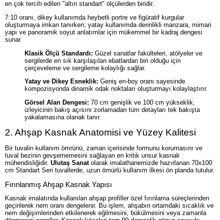
en çok tercih edilen "altın standart" ölçülerden biridir.
7:10 oranı, dikey kullanımda heybetli portre ve figüratif kurgular
oluşturmaya imkan tanırken; yatay kullanımda derinlikli manzara, mimari
yapı ve panoramik soyut anlatımlar için mükemmel bir kadraj dengesi
sunar.
Klasik Ölçü Standardı:
Güzel sanatlar fakülteleri, atölyeler ve
sergilerde en sık karşılaşılan ebatlardan biri olduğu için
çerçeveleme ve sergileme kolaylığı sağlar.
Yatay ve Dikey Esneklik:
Geniş en-boy oranı sayesinde
kompozisyonda dinamik odak noktaları oluşturmayı kolaylaştırır.
Görsel Alan Dengesi:
70 cm genişlik ve 100 cm yükseklik,
izleyicinin bakış açısını zorlamadan tüm detayları tek bakışta
yakalamasına olanak tanır.
2. Ahşap Kasnak Anatomisi ve Yüzey Kalitesi
Bir tuvalin kullanım ömrünü, zaman içerisinde formunu korumasını ve
tuval bezinin gevşememesini sağlayan en kritik unsur kasnak
mühendisliğidir.
Ulutaş Sanat
olarak imalathanemizde hazırlanan 70x100
cm Standart Seri tuvallerde, uzun ömürlü kullanım ilkesi ön planda tutulur.
Fırınlanmış Ahşap Kasnak Yapısı
Kasnak imalatında kullanılan ahşap profiller özel fırınlama süreçlerinden
geçirilerek nem oranı dengelenir. Bu işlem, ahşabın ortamdaki sıcaklık ve
nem değişimlerinden etkilenerek eğilmesini, bükülmesini veya zamanla