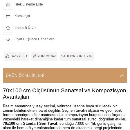
İstek Listeme Ekle
Karşılaştır
İndirimli Ürün
Fiyat Düşünce Haber Ver
TAVSIYE ET
YORUM YAZ
SATICIYA SORU SOR
ÜRÜN ÖZELLIKLERI
70x100 cm Ölçüsünün Sanatsal ve Kompozisyon
Avantajları
Resim sanatında yüzey seçimi, yalnızca üzerine boya sürülecek bir
zemin belirlemekten ibaret değildir. Seçilen tuvalin ölçüsü ve geometrik
formu, sanatçının fikir aşamasındaki kompozisyon kurgusundan fırçanın
yüzeydeki hareket dinamiğine kadar tüm sanatsal süreci doğrudan etkiler.
70x100 cm Standart Seri Tuval
, sunduğu 7.000 cm²'lik geni̇ş çalışma
alanı ile hem atölye çalışmalarında hem de akademik sergi projelerinde