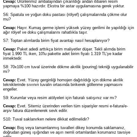
Cevap:
Ürünlerimiz ambalajından çıkarıldığı andan itibaren resim
yapmaya %100 hazırdır. Ekstra bir astar uygulamasına gerek yoktur.
S6: Spatula ve yoğun doku pastası (rölyef) çalışmalarında çökme olur
mu?
Cevap:
Hayır. Kumaş germe işlemi yüksek yüzey gerilimi ile yapıldığı için
ağır rölyef ve doku çalışmalarını rahatlıkla taşır.
S7: Toptan alımlarda birim fiyat avantajı nasıl hesaplanıyor?
Cevap:
Paket adedi arttıkça birim maliyetler düşer. Tekli alımda birim
fiyat 1.990 TL iken, 10'lu pakette adet birim fiyatı 1.319 TL'ye kadar
inmektedir.
S8: 70x100 cm tuval üzerinde dökme akrilik (pouring) tekniği uygulanabilir
mi?
Cevap:
Evet. Yüzey gerginliği homojen dağıtıldığı için dökme akrilik
tekniklerinde sıvının tuvalin ortasında birikerek göllenme yapmasını
engeller.
S9: Kurumlar veya resim atölyeleri için faturalı satışınız var mı?
Cevap:
Evet. Sitemiz üzerinden verilen tüm siparişler resmi e-fatura/e-
arşiv fatura düzenlenerek sevk edilir.
S10: Tuval saklanırken nelere dikkat edilmelidir?
Cevap:
Boş veya tamamlanmış tuvalleri dikey konumda saklamanız,
doğrudan güneş ışığından ve aşırı nemli ortamlardan korumanız tavsiye
edilir.