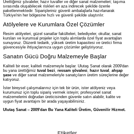
Ürettiğimiz şövaleler, hazır tuvaller ve diğer sanat malzemeleri; taşıma
sırasında oluşabilecek riskleri en aza indirecek şekilde özenle
paketlenmektedir. Siparişleriniz güvenli ambalajlarla hazırlanarak
Türkiye'nin her bölgesine hızlı ve güvenli şekilde ulaştırılır.
Atölyelere ve Kurumlara Özel Çözümler
Resim atölyeleri, güzel sanatlar fakülteleri, belediyeler, okullar, sanat
kursları ve kurumsal projeler için toplu alımlarda özel fiyat avantajları
sunuyoruz. Düzenli tedarik, yüksek üretim kapasitesi ve üretici firma
güvencesiyle ihtiyaçlarınıza uygun çözümler geliştiriyoruz.
Sanatın Gücü Doğru Malzemeyle Başlar
Kaliteli bir eser, kaliteli malzemeyle başlar. Ulutaş Sanat olarak 2009'dan
bu yana ürettiğimiz
tuval bezi
,
ressam şövalesi
,
hazır tuval
,
ahşap
şase
ve diğer sanat malzemeleriyle sanatçıların üretim süreçlerine değer
katıyoruz.
İster bireysel çalışmalarınız için tek bir ürün, ister atölyeniz veya
kurumunuz için toplu sipariş vermek isteyin; profesyonel sanat
malzemelerini doğrudan üreticisinden güvenle satın alabilir, kalite ve
uygun fiyat avantajını bir arada yaşayabilirsiniz.
Ulutaş Sanat – 2009'dan Bu Yana Kaliteli Üretim, Güvenilir Hizmet.
Etiketler