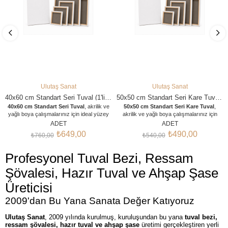
Ulutaş Sanat
Ulutaş Sanat
SEPETE EKLE
SEPETE EKLE
40x60 cm Standart Seri Tuval (1'li, 5'li, 10'lu, 25'li, 50'li Paketler)
50x50 cm Standart Seri Kare Tuval (1'li, 5'li, 10'lu, 25'li, 50'li Paketler
40x60 cm Standart Seri Tuval
, akrilik ve
50x50 cm Standart Seri Kare Tuval
,
yağlı boya çalışmalarınız için ideal yüzey
akrilik ve yağlı boya çalışmalarınız için
dokusu ve eğrilme yapmayan fırınlanmış
ideal yüzey dokusu ve eğrilme yapmayan
ADET
ADET
ahşap şasisiyle öne çıkar. Özel Gesso
fırınlanmış ahşap şasisiyle öne çıkar. Özel
₺649,00
₺490,00
₺760,00
₺540,00
astarı sayesinde boyayı emmez, renklerin
Gesso astarı sayesinde boyayı emmez,
canlılığını korur. Atölye, kurs ve toplu
renklerin canlılığını korur. Atölye, kurs ve
ihtiyaçlarınız için
1'li, 5'li, 10'lu, 25'li ve
toplu ihtiyaçlarınız için
1'li, 5'li, 10'lu, 25'li
Profesyonel Tuval Bezi, Ressam
50'li avantaj paket
seçenekleriyle
ve 50'li avantaj paket
seçenekleriyle
sunulmaktadır. Paketi açıp hemen
sunulmaktadır. Paketi açıp hemen
Şövalesi, Hazır Tuval ve Ahşap Şase
boyamaya başlayabilirsiniz.
boyamaya başlayabilirsiniz.
Üreticisi
2009'dan Bu Yana Sanata Değer Katıyoruz
Ulutaş Sanat
, 2009 yılında kurulmuş, kuruluşundan bu yana
tuval bezi,
ressam şövalesi, hazır tuval ve ahşap şase
üretimi gerçekleştiren yerli