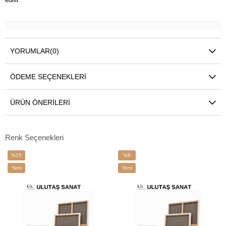
YORUMLAR
(0)
ÖDEME SEÇENEKLERI
ÜRÜN ÖNERILERI
Renk Seçenekleri
%15
%9
İndirim
İndirim
Yeni
Yeni
%15İndirim
%9İndirim
Ürün
Ürün