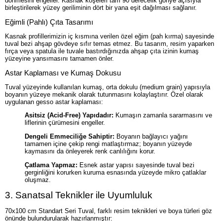
dönmesini engeller. Kasnak köşeleri tam 90 derecelik gönye açısıyla
birleştirilerek yüzey geriliminin dört bir yana eşit dağılması sağlanır.
Eğimli (Pahlı) Çıta Tasarımı
Kasnak profillerimizin iç kısmına verilen özel eğim (pah kırma) sayesinde
tuval bezi ahşap gövdeye sıfır temas etmez. Bu tasarım, resim yaparken
fırça veya spatula ile tuvale bastırdığınızda ahşap çıta izinin kumaş
yüzeyine yansımasını tamamen önler.
Astar Kaplaması ve Kumaş Dokusu
Tuval yüzeyinde kullanılan kumaş, orta dokulu (medium grain) yapısıyla
boyanın yüzeye mekanik olarak tutunmasını kolaylaştırır. Özel olarak
uygulanan gesso astar kaplaması:
Asitsiz (Acid-Free) Yapıdadır:
Kumaşın zamanla sararmasını ve
liflerinin çürümesini engeller.
Dengeli Emmeciliğe Sahiptir:
Boyanın bağlayıcı yağını
tamamen içine çekip rengi matlaştırmaz; boyanın yüzeyde
kaymasını da önleyerek renk canlılığını korur.
Çatlama Yapmaz:
Esnek astar yapısı sayesinde tuval bezi
gerginliğini korurken kuruma esnasında yüzeyde mikro çatlaklar
oluşmaz.
3. Sanatsal Teknikler ile Uyumluluk
70x100 cm Standart Seri Tuval, farklı resim teknikleri ve boya türleri göz
önünde bulundurularak hazırlanmıştır: