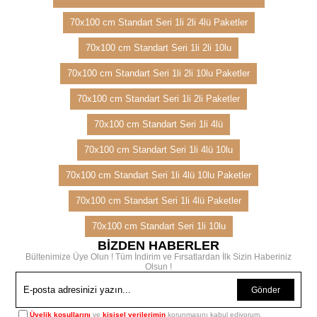
70x100 cm Standart Seri 1li 2li 4lü Paketler
70x100 cm Standart Seri 1li 2li 10lu
70x100 cm Standart Seri 1li 2li 10lu Paketler
70x100 cm Standart Seri 1li 2li Paketler
70x100 cm Standart Seri 1li 4lü
70x100 cm Standart Seri 1li 4lü 10lu
70x100 cm Standart Seri 1li 4lü 10lu Paketler
70x100 cm Standart Seri 1li 4lü Paketler
70x100 cm Standart Seri 1li 10lu
BİZDEN HABERLER
Bültenimize Üye Olun ! Tüm İndirim ve Fırsatlardan İlk Sizin Haberiniz
Olsun !
Gönder
Üyelik koşullarını
ve
kişisel verilerimin
korunmasını kabul ediyorum.