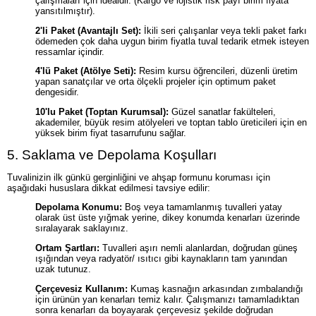
çalışmaları için idealdir. (Kargo ve lojistik risk payı birim fiyata
yansıtılmıştır).
2'li Paket (Avantajlı Set):
İkili seri çalışanlar veya tekli paket farkı
ödemeden çok daha uygun birim fiyatla tuval tedarik etmek isteyen
ressamlar içindir.
4'lü Paket (Atölye Seti):
Resim kursu öğrencileri, düzenli üretim
yapan sanatçılar ve orta ölçekli projeler için optimum paket
dengesidir.
10'lu Paket (Toptan Kurumsal):
Güzel sanatlar fakülteleri,
akademiler, büyük resim atölyeleri ve toptan tablo üreticileri için en
yüksek birim fiyat tasarrufunu sağlar.
5. Saklama ve Depolama Koşulları
Tuvalinizin ilk günkü gerginliğini ve ahşap formunu koruması için
aşağıdaki hususlara dikkat edilmesi tavsiye edilir:
Depolama Konumu:
Boş veya tamamlanmış tuvalleri yatay
olarak üst üste yığmak yerine, dikey konumda kenarları üzerinde
sıralayarak saklayınız.
Ortam Şartları:
Tuvalleri aşırı nemli alanlardan, doğrudan güneş
ışığından veya radyatör/ ısıtıcı gibi kaynakların tam yanından
uzak tutunuz.
Çerçevesiz Kullanım:
Kumaş kasnağın arkasından zımbalandığı
için ürünün yan kenarları temiz kalır. Çalışmanızı tamamladıktan
sonra kenarları da boyayarak çerçevesiz şekilde doğrudan